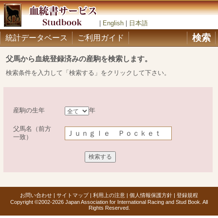
|
English
|
日本語
検索
統計データベース
ご利用ガイド
父馬から血統登録済みの産駒を検索します。
検索条件を入力して「検索する」をクリックして下さい。
産駒の生年
年
父馬名（前方
一致）
お問い合わせ
|
サイトマップ
|
利用上の注意
|
個人情報保護方針
|
登録規程
Copyright ©2002-2026 Japan Association for International Racing and Stud Book. All
Rights Reserved.