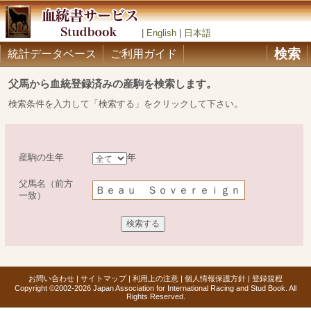
|
English
|
日本語
検索
統計データベース
ご利用ガイド
父馬から血統登録済みの産駒を検索します。
検索条件を入力して「検索する」をクリックして下さい。
産駒の生年
年
父馬名（前方
一致）
お問い合わせ
|
サイトマップ
|
利用上の注意
|
個人情報保護方針
|
登録規程
Copyright ©2002-2026 Japan Association for International Racing and Stud Book. All
Rights Reserved.