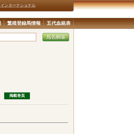
・インターナショナル
報
繁殖登録馬情報
五代血統表
掲載巻頁