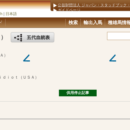
公益財団法人 ジャパン・スタッドブック
ガイドページ
sh
|
日本語
ド
検索
輸出入馬
種雄馬情
Ａ）
Ａ）
ｉｄｉｏｔ（ＵＳＡ）
供用停止記事