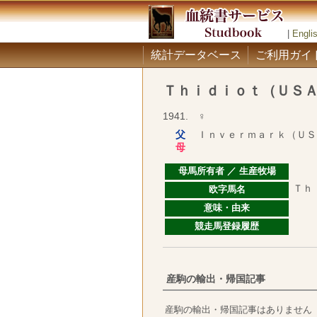
|
Engli
統計データベース
ご利用ガイ
Ｔｈｉｄｉｏｔ（ＵＳ
1941. ♀
父
Ｉｎｖｅｒｍａｒｋ（ＵＳ
母
母馬所有者 ／ 生産牧場
Ｔｈ
欧字馬名
意味・由来
競走馬登録履歴
産駒の輸出・帰国記事
産駒の輸出・帰国記事はありません