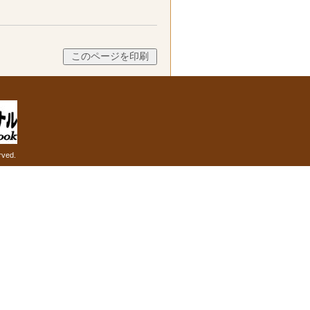
rved.