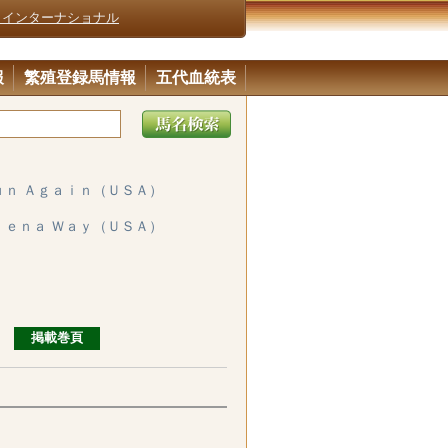
・インターナショナル
報
繁殖登録馬情報
五代血統表
ｕｎ Ａｇａｉｎ（ＵＳＡ）
ｉｅｎａ Ｗａｙ（ＵＳＡ）
掲載巻頁