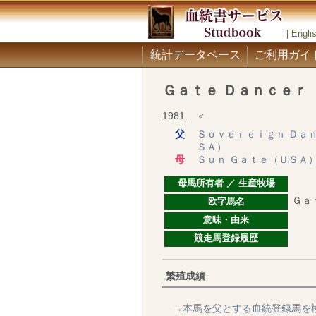
|
Engli
統計データベース
ご利用ガイ
Ｇａｔｅ Ｄａｎｃｅｒ
1981. ♂
父
Ｓｏｖｅｒｅｉｇｎ Ｄａ
ＳＡ）
母
Ｓｕｎ Ｇａｔｅ（ＵＳＡ
母馬所有者 ／ 生産牧場
Ｇａ
欧字馬名
意味・由来
競走馬登録履歴
繁殖成績
→本馬を父とする血統登録馬を