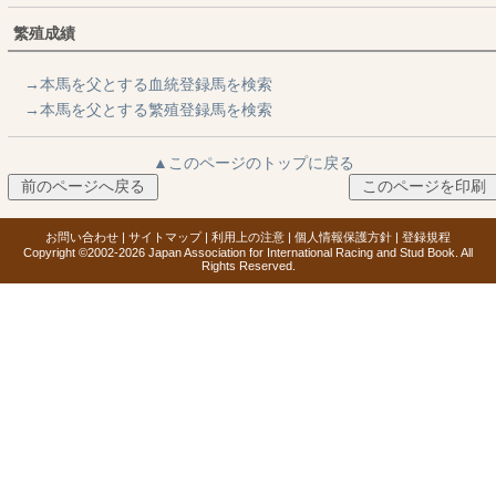
繁殖成績
→本馬を父とする血統登録馬を検索
→本馬を父とする繁殖登録馬を検索
▲このページのトップに戻る
お問い合わせ
|
サイトマップ
|
利用上の注意
|
個人情報保護方針
|
登録規程
Copyright ©2002-2026 Japan Association for International Racing and Stud Book. All
Rights Reserved.