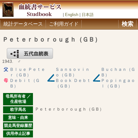
|
English
|
日本語
検索
統計データベース
ご利用ガイド
Ｐｅｔｅｒｂｏｒｏｕｇｈ（ＧＢ）
1943. ♂
父
Ｂｌｕｅ Ｐｅｔｅ
Ｓａｎｓｏｖｉｎ
Ｂｕｃｈａｎ（Ｇ
ｒ（ＧＢ）
ｏ（ＧＢ）
Ｂ）
母
Ｄｅｂｉｔ（Ｇ
Ｂｏｏｋ Ｄｅｂｔ
Ｐｏｐｉｎｇａｏ
Ｂ）
（ＧＢ）
ｌ（ＧＢ）
母馬所有者 ／
生産牧場
Ｐｅｔｅｒｂｏｒｏｕｇｈ（ＧＢ）
欧字馬名
意味・由来
競走馬登録履歴
供用停止記事