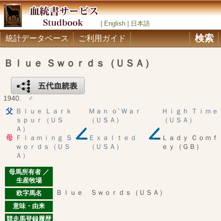
|
English
|
日本語
検索
統計データベース
ご利用ガイド
Ｂｌｕｅ Ｓｗｏｒｄｓ（ＵＳＡ）
1940. ♂
父
Ｂｌｕｅ Ｌａｒｋ
Ｍａｎ ｏ’ Ｗａｒ
Ｈｉｇｈ Ｔｉｍｅ
ｓｐｕｒ（ＵＳ
（ＵＳＡ）
（ＵＳＡ）
Ａ）
母
Ｆｌａｍｉｎｇ Ｓ
Ｅｘａｌｔｅｄ
Ｌａｄｙ Ｃｏｍｆ
ｗｏｒｄｓ（ＵＳ
（ＵＳＡ）
ｅｙ（ＧＢ）
Ａ）
母馬所有者 ／
生産牧場
Ｂｌｕｅ Ｓｗｏｒｄｓ（ＵＳＡ）
欧字馬名
意味・由来
競走馬登録履歴