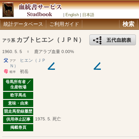
|
English
|
日本語
検索
統計データベース
ご利用ガイド
カブトヒエン（ＪＰＮ）
アラ系
1960. 5. 5 ♀ 鹿アラブ血量 0.00%
父
ヒエン（ＪＰ
アア
Ｎ）
母
初岳
軽半
母馬所有者 ／
生産牧場
欧字馬名
意味・由来
競走馬登録履歴
1975. 5. 死亡
供用停止記事
掲載巻頁