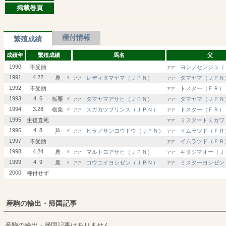
掲載巻頁
種付情報
繁殖成績
成績年
繫殖成績
馬名
父
1990
不受胎
ヨシノセンジユ（
アア
1991
4.22
♀
鹿
レディタマヤマ（ＪＰＮ）
タマヤマ（ＪＰＮ
アア
アア
1992
不受胎
トスター（ＦＲ）
アア
1993
4. 6
♂
栃栗
タマヤマアサヒ（ＪＰＮ）
タマヤマ（ＪＰＮ
アア
アア
1994
3.28
♂
栃栗
スガカツプリンス（ＪＰＮ）
トスター（ＦＲ）
アア
アア
1995
生後直死
ミスタートミカワ
アア
1996
4. 8
♂
芦
ヒラノサンヨウドウ（ＪＰＮ）
イムラツド（ＦＲ
アア
アア
1997
不受胎
イムラツド（ＦＲ
アア
1998
4.24
♀
鹿
マルトヨアサヒ（ＪＰＮ）
キタジマオー（Ｊ
アア
アア
1999
4. 9
♀
鹿
コウエイヨシゼン（ＪＰＮ）
ミスターヨシゼン
アア
アア
2000
種付せず
産駒の輸出・帰国記事
産駒の輸出・帰国記事はありません