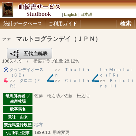
|
English
|
日本語
検索
統計データベース
ご利用ガイド
マルトヨグランデイ（ＪＰＮ）
アア
1985. 4. 9 ♀ 栃栗アラブ血量 28.12%
父
グランデイオース
Ｔｈａｌｉａ
Ｌｅ Ｍｏｕｔａｒ
アア
（ＧＢ）
ｎ
ｄ（ＦＲ）
母
クロエ（Ｆ
Ｃｉｅｌｌａ
Ｋｒｉｓｔｉ
アア
アア
アラ
Ｒ）
ｎｅ ＩＩ
佐藤 松之助／佐藤 松之助
母馬所有者 ／
生産牧場
欧字馬名
意味・由来
地方
競走馬登録履歴
1999.10. 用途変更
供用停止記事