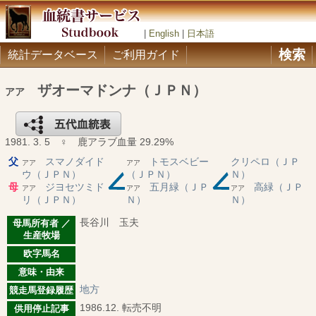
|
English
|
日本語
検索
統計データベース
ご利用ガイド
ザオーマドンナ（ＪＰＮ）
アア
1981. 3. 5 ♀ 鹿アラブ血量 29.29%
父
スマノダイド
トモスベビー
クリペロ（ＪＰ
アア
アア
ウ（ＪＰＮ）
（ＪＰＮ）
Ｎ）
母
ジヨセツミド
五月緑（ＪＰ
高緑（ＪＰ
アア
アア
アア
リ（ＪＰＮ）
Ｎ）
Ｎ）
長谷川 玉夫
母馬所有者 ／
生産牧場
欧字馬名
意味・由来
地方
競走馬登録履歴
1986.12. 転売不明
供用停止記事