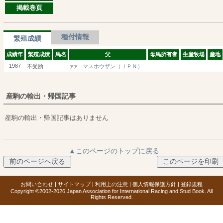
掲載巻頁
種付情報
繁殖成績
成績年
繫殖成績
馬名
父
母馬所有者
生産牧場
産地
1987
不受胎
マスホウザン（ＪＰＮ）
アア
産駒の輸出・帰国記事
産駒の輸出・帰国記事はありません
▲このページのトップに戻る
お問い合わせ
|
サイトマップ
|
利用上の注意
|
個人情報保護方針
|
登録規程
Copyright ©2002-2026 Japan Association for International Racing and Stud Book. All
Rights Reserved.