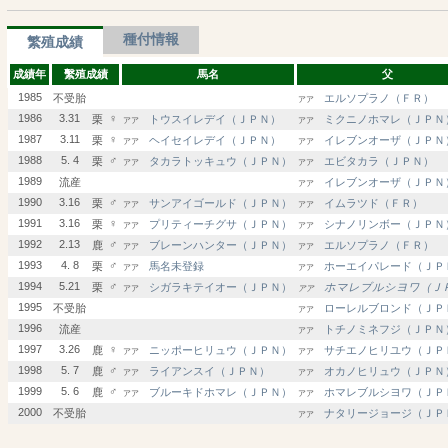
種付情報
繁殖成績
成績年
繫殖成績
馬名
父
1985
不受胎
エルソプラノ（ＦＲ）
アア
1986
3.31
♀
栗
トウスイレデイ（ＪＰＮ）
ミクニノホマレ（ＪＰＮ
アア
アア
1987
3.11
♀
栗
ヘイセイレデイ（ＪＰＮ）
イレブンオーザ（ＪＰＮ
アア
アア
1988
5. 4
♂
栗
タカラトッキュウ（ＪＰＮ）
エビタカラ（ＪＰＮ）
アア
アア
1989
流産
イレブンオーザ（ＪＰＮ
アア
1990
3.16
♂
栗
サンアイゴールド（ＪＰＮ）
イムラツド（ＦＲ）
アア
アア
1991
3.16
♀
栗
プリティーチグサ（ＪＰＮ）
シナノリンボー（ＪＰＮ
アア
アア
1992
2.13
♂
鹿
ブレーンハンター（ＪＰＮ）
エルソプラノ（ＦＲ）
アア
アア
1993
4. 8
♂
栗
馬名未登録
ホーエイパレード（ＪＰ
アア
アア
1994
5.21
♂
栗
シガラキテイオー（ＪＰＮ）
ホマレブルシヨワ（Ｊ
アア
アア
1995
不受胎
ローレルブロンド（ＪＰ
アア
1996
流産
トチノミネフジ（ＪＰＮ
アア
1997
3.26
♀
鹿
ニッポーヒリュウ（ＪＰＮ）
サチエノヒリユウ（ＪＰ
アア
アア
1998
5. 7
♂
鹿
ライアンスイ（ＪＰＮ）
オカノヒリュウ（ＪＰＮ
アア
アア
1999
5. 6
♂
鹿
ブルーキドホマレ（ＪＰＮ）
ホマレブルシヨワ（ＪＰ
アア
アア
2000
不受胎
ナタリージョージ（ＪＰ
アア