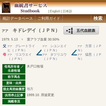
|
English
|
日本語
検索
統計データベース
ご利用ガイド
キドレデイ（ＪＰＮ）
アア
1979. 5.13 ♀ 栗アラブ血量 30.50%
父
グレートライ
シユンエイ
方景（ＪＰ
アア
アア
アア
ヒ（ＪＰＮ）
（ＪＰＮ）
Ｎ）
母
リユウエイ
タツリユウ
猛恩（ＪＰ
アア
アア
アア
（ＪＰＮ）
（ＪＰＮ）
Ｎ）
木戸口牧場
母馬所有者 ／
生産牧場
欧字馬名
意味・由来
地方
競走馬登録履歴
1999.10. 用途変更
供用停止記事
掲載巻頁