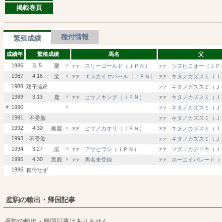
掲載巻頁
種付情報
繁殖成績
成績年
繫殖成績
馬名
父
1986
3. 5
♂
栗
スリーゴールド（ＪＰＮ）
シズヒロオー（ＪＰ
アア
アア
1987
4.16
♀
栗
エスカイヤパール（ＪＰＮ）
キタノカズスミ（Ｊ
アア
アア
1988
双子流産
キタノカズスミ（Ｊ
アア
1989
3.13
♂
鹿
ヒサノキング（ＪＰＮ）
キタノカズスミ（Ｊ
アア
アア
#
1990
♀
キタノカズスミ（Ｊ
アア
1991
不受胎
キタノカズスミ（Ｊ
アア
1992
4.30
♀
黒鹿
ヒサノカオリ（ＪＰＮ）
キタノカズスミ（Ｊ
アア
アア
1993
不受胎
キタノカズスミ（Ｊ
アア
1994
3.27
♂
栗
アサヒワン（ＪＰＮ）
マグニカチドキ（Ｊ
アア
アア
1995
4.30
♀
黒鹿
馬名未登録
ホーエイパレード（
アア
アア
1996
種付せず
産駒の輸出・帰国記事
産駒の輸出・帰国記事はありません