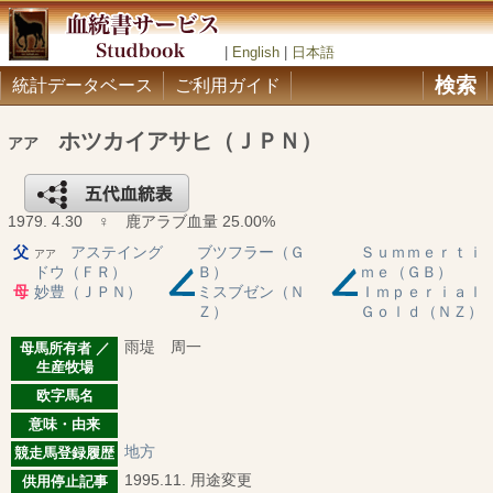
|
English
|
日本語
検索
統計データベース
ご利用ガイド
ホツカイアサヒ（ＪＰＮ）
アア
1979. 4.30 ♀ 鹿アラブ血量 25.00%
父
アステイング
ブツフラー（Ｇ
Ｓｕｍｍｅｒｔｉ
アア
ドウ（ＦＲ）
Ｂ）
ｍｅ（ＧＢ）
母
妙豊（ＪＰＮ）
ミスブゼン（Ｎ
Ｉｍｐｅｒｉａｌ
Ｚ）
Ｇｏｌｄ（ＮＺ）
雨堤 周一
母馬所有者 ／
生産牧場
欧字馬名
意味・由来
地方
競走馬登録履歴
1995.11. 用途変更
供用停止記事