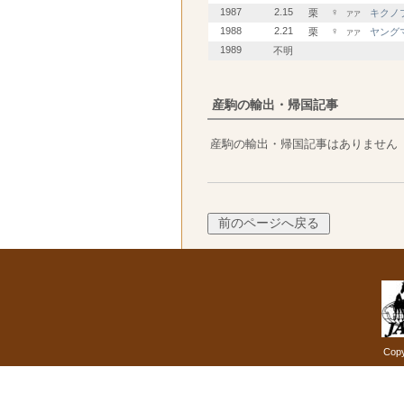
1987
2.15
♀
栗
キクノ
アア
1988
2.21
♀
栗
ヤング
アア
1989
不明
産駒の輸出・帰国記事
産駒の輸出・帰国記事はありません
Copy