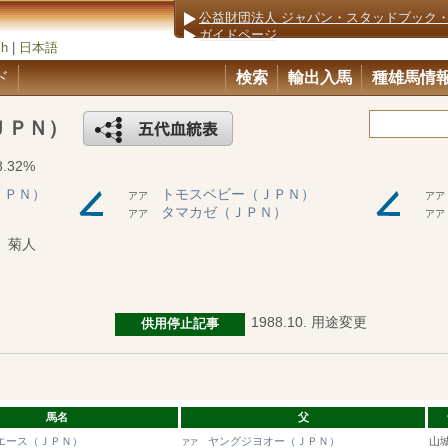
公益財団法人 ジャパン・スタッドブック
ガイドページ
sh
|
日本語
ド
検索
輸出入馬
種雄馬情
ＪＰＮ）
.32%
ＪＰＮ）
トモスベビー（ＪＰＮ）
アア
ア
タマカゼ（ＪＰＮ）
アア
ア
 菊人
1988.10. 用途変更
供用停止記事
馬名
父
エース（ＪＰＮ）
ヤングジヨオー（ＪＰＮ）
山
アア