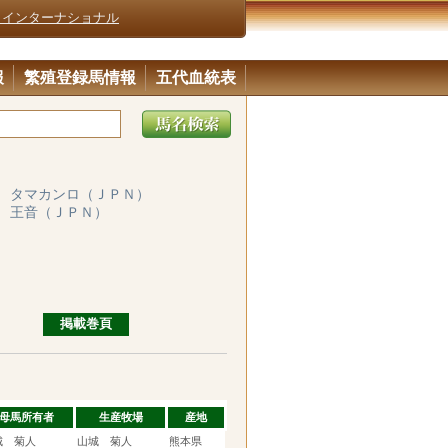
・インターナショナル
報
繁殖登録馬情報
五代血統表
タマカンロ（ＪＰＮ）
ア
王音（ＪＰＮ）
ア
掲載巻頁
母馬所有者
生産牧場
産地
城 菊人
山城 菊人
熊本県