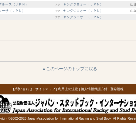
ブルース（ＪＰＮ）
ヤングジヨオー（ＪＰＮ）
山
アア
マーサ（ＪＰＮ）
ヤングジヨオー（ＪＰＮ）
山
アア
ヤングジヨオー（ＪＰＮ）
アア
▲このページのトップに戻る
お問い合わせ
|
サイトマップ
|
利用上の注意
|
個人情報保護方針
|
登録規程
right ©2002-2026 Japan Association for International Racing and Stud Book. All Rights Rese