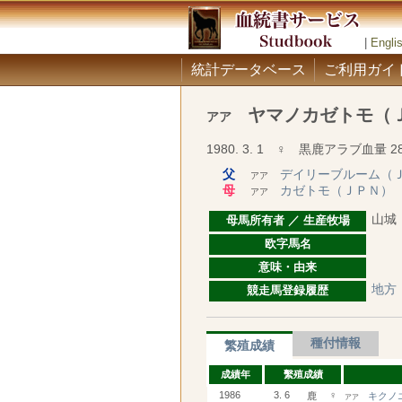
|
Engli
統計データベース
ご利用ガイ
ヤマノカゼトモ（
アア
1980. 3. 1 ♀ 黒鹿アラブ血量 28
父
デイリーブルーム（
アア
母
カゼトモ（ＪＰＮ）
アア
山城
母馬所有者 ／ 生産牧場
欧字馬名
意味・由来
地方
競走馬登録履歴
種付情報
繁殖成績
成績年
繫殖成績
1986
3. 6
♀
鹿
キクノ
アア