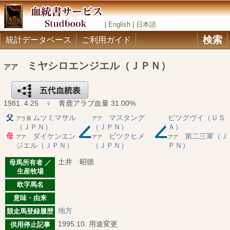
|
English
|
日本語
検索
統計データベース
ご利用ガイド
ミヤシロエンジエル（ＪＰＮ）
アア
1981. 4.25 ♀ 青鹿アラブ血量 31.00%
父
ムツミマサル
マスタング
ビツグヴイ（ＵＳ
アラ系
アア
（ＪＰＮ）
（ＪＰＮ）
Ａ）
母
ダイケンエン
ビツクヒメ
第二三軍（Ｊ
アア
アア
アア
ジエル（ＪＰＮ）
（ＪＰＮ）
ＰＮ）
土井 昭徳
母馬所有者 ／
生産牧場
欧字馬名
意味・由来
地方
競走馬登録履歴
1995.10. 用途変更
供用停止記事