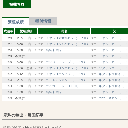
掲載巻頁
種付情報
繁殖成績
成績年
繫殖成績
馬名
父
1986
5. 5
♀
鹿
ミヤシロマサルヒメ（ＪＰＮ）
ミヤシロオー（ＪＰ
アア
アア
1987
5.30
♀
鹿
ミヤシロシルバヒメ（ＪＰＮ）
ミヤシロオー（ＪＰ
アア
アア
1988
5.25
♂
鹿
馬名未登録
ミヤシロオー（ＪＰ
アア
アア
1989
不受胎
ミヤシロオー（ＪＰ
アア
1990
3.30
♀
鹿
エンジェルトップ（ＪＰＮ）
ミヤシロオー（ＪＰ
アア
アア
1991
3.20
♀
黒鹿
ミヤシロリンボヒメ（ＪＰＮ）
ワダリンホー（ＪＰ
アア
アア
1992
3.12
♀
鹿
ミヤシロエンヒメ（ＪＰＮ）
キタノトウザイ（Ｊ
アア
アア
1993
3. 6
♂
鹿
ゴールデンマント（ＪＰＮ）
キタノトウザイ（Ｊ
アア
アア
1994
4.29
♂
鹿
エムゴールド（ＪＰＮ）
キタノトウザイ（Ｊ
アア
アア
1995
4.25
♂
鹿
馬名未登録
ミヤシロオー（ＪＰ
アア
アア
1996
不受胎
カヅミネオン（ＪＰ
アア
産駒の輸出・帰国記事
産駒の輸出・帰国記事はありません