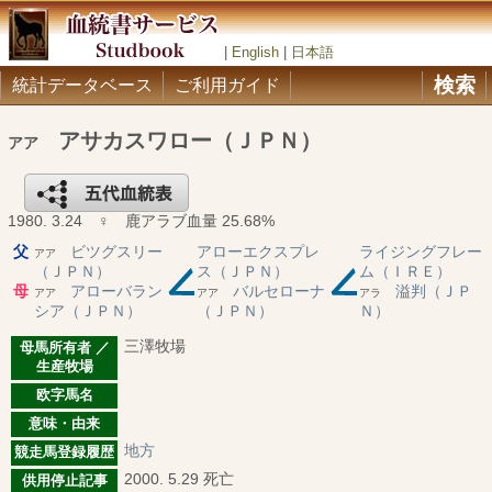
|
English
|
日本語
検索
統計データベース
ご利用ガイド
アサカスワロー（ＪＰＮ）
アア
1980. 3.24 ♀ 鹿アラブ血量 25.68%
父
ビツグスリー
アローエクスプレ
ライジングフレー
アア
（ＪＰＮ）
ス（ＪＰＮ）
ム（ＩＲＥ）
母
アローバラン
バルセローナ
溢判（ＪＰ
アア
アア
アラ
シア（ＪＰＮ）
（ＪＰＮ）
Ｎ）
三澤牧場
母馬所有者 ／
生産牧場
欧字馬名
意味・由来
地方
競走馬登録履歴
2000. 5.29 死亡
供用停止記事