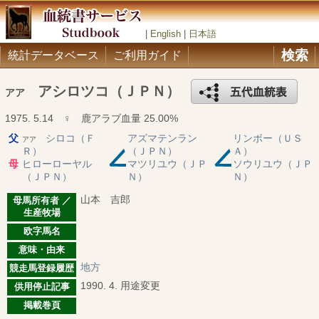
|
English
|
日本語
検索
統計データベース
ご利用ガイド
アシロツコ（ＪＰＮ）
アア
1975. 5.14 ♀ 鹿アラブ血量 25.00%
父
シロコ（Ｆ
アズマテンラン
リンボー（ＵＳ
アア
Ｒ）
（ＪＰＮ）
Ａ）
母
ヒローローヤル
マツリユウ（ＪＰ
ソウリユウ（ＪＰ
（ＪＰＮ）
Ｎ）
Ｎ）
山本 吉郎
母馬所有者 ／
生産牧場
欧字馬名
意味・由来
地方
競走馬登録履歴
1990. 4. 用途変更
供用停止記事
掲載巻頁