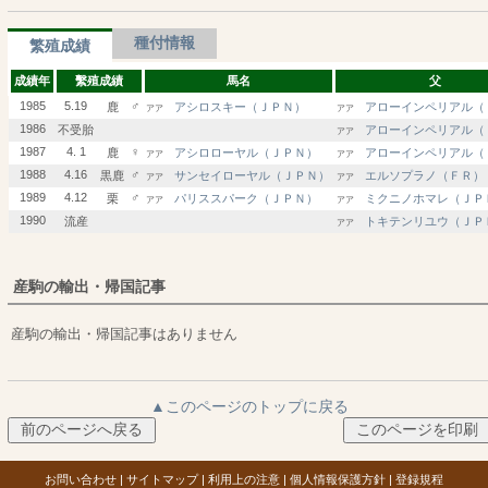
種付情報
繁殖成績
成績年
繫殖成績
馬名
父
1985
5.19
♂
鹿
アシロスキー（ＪＰＮ）
アローインペリアル（
アア
アア
1986
不受胎
アローインペリアル（
アア
1987
4. 1
♀
鹿
アシロローヤル（ＪＰＮ）
アローインペリアル（
アア
アア
1988
4.16
♂
黒鹿
サンセイローヤル（ＪＰＮ）
エルソプラノ（ＦＲ）
アア
アア
1989
4.12
♂
栗
パリススパーク（ＪＰＮ）
ミクニノホマレ（ＪＰ
アア
アア
1990
流産
トキテンリユウ（ＪＰ
アア
産駒の輸出・帰国記事
産駒の輸出・帰国記事はありません
▲このページのトップに戻る
お問い合わせ
|
サイトマップ
|
利用上の注意
|
個人情報保護方針
|
登録規程