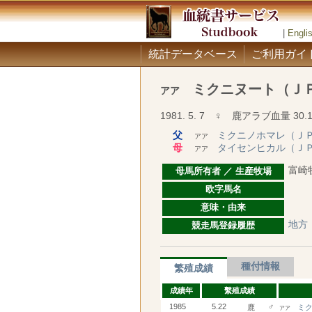
|
Engli
統計データベース
ご利用ガイ
ミクニヌート（Ｊ
アア
1981. 5. 7 ♀ 鹿アラブ血量 30.
父
ミクニノホマレ（Ｊ
アア
母
タイセンヒカル（Ｊ
アア
富崎
母馬所有者 ／ 生産牧場
欧字馬名
意味・由来
地方
競走馬登録履歴
種付情報
繁殖成績
成績年
繫殖成績
1985
5.22
♂
鹿
ミ
アア