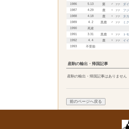
1986
5.13
♂
栗
ダ
アア
1987
4.29
♀
鹿
フ
アア
1988
4.18
♀
鹿
タ
アア
1989
4. 2
♂
黒鹿
ミ
アア
1990
死産
1991
3.31
♀
黒鹿
ト
アア
1992
4. 4
♀
鹿
イ
アア
1993
不受胎
産駒の輸出・帰国記事
産駒の輸出・帰国記事はありません