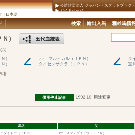
公益財団法人 ジャパン・スタッドブック
ガイドページ
sh
|
日本語
ド
検索
輸出入馬
種雄馬情
ＰＮ）
16%
ＰＮ）
フルヒカル（ＪＰＮ）
ダ
アア
ＰＮ）
タイセンサクラ（ＪＰＮ）
宝
牧場
1992.10. 用途変更
供用停止記事
馬名
父
クニダイドウ（ＪＰＮ）
スマノダイドウ（ＪＰＮ）
アア