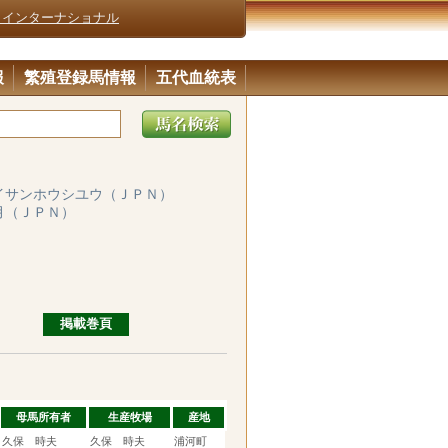
・インターナショナル
報
繁殖登録馬情報
五代血統表
イサンホウシユウ（ＪＰＮ）
月（ＪＰＮ）
掲載巻頁
母馬所有者
生産牧場
産地
久保 時夫
久保 時夫
浦河町