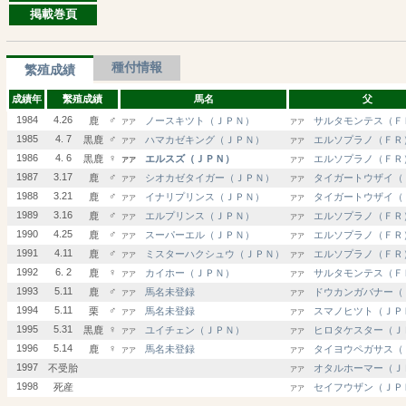
掲載巻頁
種付情報
繁殖成績
成績年
繫殖成績
馬名
父
1984
4.26
♂
鹿
ノースキツト（ＪＰＮ）
サルタモンテス（Ｆ
アア
アア
1985
4. 7
♂
黒鹿
ハマカゼキング（ＪＰＮ）
エルソプラノ（ＦＲ
アア
アア
1986
4. 6
♀
黒鹿
エルスズ（ＪＰＮ）
エルソプラノ（ＦＲ
アア
アア
1987
3.17
♂
鹿
シオカゼタイガー（ＪＰＮ）
タイガートウザイ（
アア
アア
1988
3.21
♂
鹿
イナリプリンス（ＪＰＮ）
タイガートウザイ（
アア
アア
1989
3.16
♂
鹿
エルプリンス（ＪＰＮ）
エルソプラノ（ＦＲ
アア
アア
1990
4.25
♂
鹿
スーパーエル（ＪＰＮ）
エルソプラノ（ＦＲ
アア
アア
1991
4.11
♂
鹿
ミスターハクシュウ（ＪＰＮ）
エルソプラノ（ＦＲ
アア
アア
1992
6. 2
♀
鹿
カイホー（ＪＰＮ）
サルタモンテス（Ｆ
アア
アア
1993
5.11
♂
鹿
馬名未登録
ドウカンガバナー（
アア
アア
1994
5.11
♂
栗
馬名未登録
スマノヒツト（ＪＰ
アア
アア
1995
5.31
♀
黒鹿
ユイチェン（ＪＰＮ）
ヒロタケスター（Ｊ
アア
アア
1996
5.14
♀
鹿
馬名未登録
タイヨウペガサス（
アア
アア
1997
不受胎
オタルホーマー（Ｊ
アア
1998
死産
セイフウザン（ＪＰ
アア