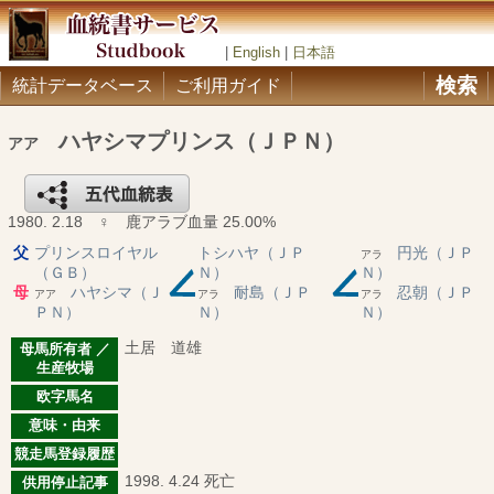
|
English
|
日本語
検索
統計データベース
ご利用ガイド
ハヤシマプリンス（ＪＰＮ）
アア
1980. 2.18 ♀ 鹿アラブ血量 25.00%
父
プリンスロイヤル
トシハヤ（ＪＰ
円光（ＪＰ
アラ
（ＧＢ）
Ｎ）
Ｎ）
母
ハヤシマ（Ｊ
耐島（ＪＰ
忍朝（ＪＰ
アア
アラ
アラ
ＰＮ）
Ｎ）
Ｎ）
土居 道雄
母馬所有者 ／
生産牧場
欧字馬名
意味・由来
競走馬登録履歴
1998. 4.24 死亡
供用停止記事