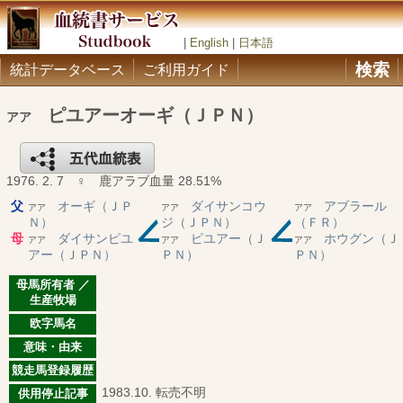
|
English
|
日本語
検索
統計データベース
ご利用ガイド
ピユアーオーギ（ＪＰＮ）
アア
1976. 2. 7 ♀ 鹿アラブ血量 28.51%
父
オーギ（ＪＰ
ダイサンコウ
アブラール
アア
アア
アア
Ｎ）
ジ（ＪＰＮ）
（ＦＲ）
母
ダイサンピユ
ピユアー（Ｊ
ホウグン（Ｊ
アア
アア
アア
アー（ＪＰＮ）
ＰＮ）
ＰＮ）
母馬所有者 ／
生産牧場
欧字馬名
意味・由来
競走馬登録履歴
1983.10. 転売不明
供用停止記事