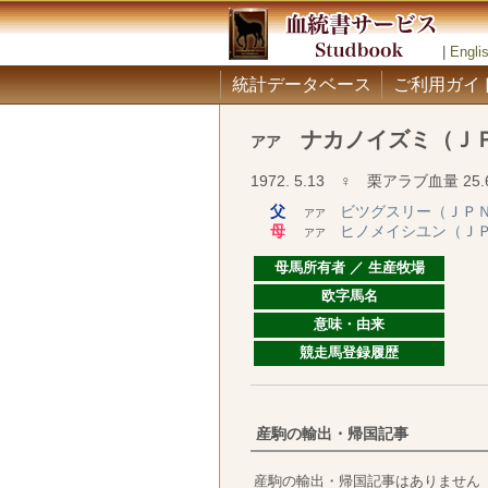
|
Engli
統計データベース
ご利用ガイ
ナカノイズミ（Ｊ
アア
1972. 5.13 ♀ 栗アラブ血量 25.
父
ビツグスリー（ＪＰ
アア
母
ヒノメイシユン（Ｊ
アア
母馬所有者 ／ 生産牧場
欧字馬名
意味・由来
競走馬登録履歴
産駒の輸出・帰国記事
産駒の輸出・帰国記事はありません