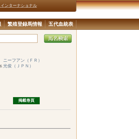
・インターナショナル
報
繁殖登録馬情報
五代血統表
ニーフアン（ＦＲ）
ラ
光俊（ＪＰＮ）
系
掲載巻頁