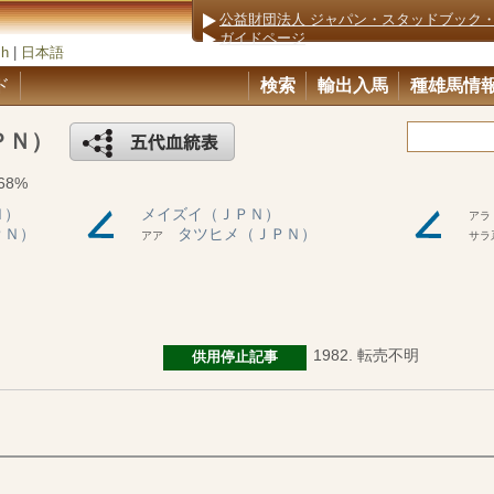
公益財団法人 ジャパン・スタッドブック
ガイドページ
sh
|
日本語
ド
検索
輸出入馬
種雄馬情
ＰＮ）
68%
Ｎ）
メイズイ（ＪＰＮ）
ア
ＰＮ）
タツヒメ（ＪＰＮ）
アア
サラ
1982. 転売不明
供用停止記事