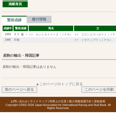
掲載巻頁
種付情報
繁殖成績
成績年
繫殖成績
馬名
父
1984
4. 3
♀
栗
セントカトリーヌ（ＪＰＮ）
コウシユウハカツミ（ＪＰ
アア
アア
1985
不明
トサテンプウ（ＪＰＮ）
アア
産駒の輸出・帰国記事
産駒の輸出・帰国記事はありません
▲このページのトップに戻る
お問い合わせ
|
サイトマップ
|
利用上の注意
|
個人情報保護方針
|
登録規程
Copyright ©2002-2026 Japan Association for International Racing and Stud Book. All
Rights Reserved.