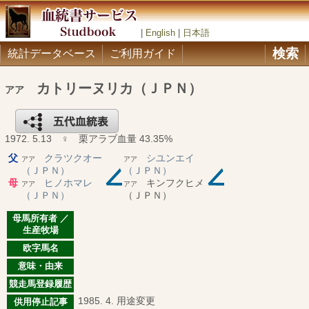
|
English
|
日本語
検索
統計データベース
ご利用ガイド
カトリーヌリカ（ＪＰＮ）
アア
1972. 5.13 ♀ 栗アラブ血量 43.35%
父
クラツクオー
シユンエイ
アア
アア
（ＪＰＮ）
（ＪＰＮ）
母
ヒノホマレ
キンフクヒメ
アア
アア
（ＪＰＮ）
（ＪＰＮ）
母馬所有者 ／
生産牧場
欧字馬名
意味・由来
競走馬登録履歴
1985. 4. 用途変更
供用停止記事