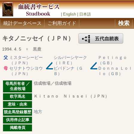
|
English
|
日本語
検索
統計データベース
ご利用ガイド
キタノニッセイ（ＪＰＮ）
1994. 4. 5 ♀ 黒鹿
父
ミスターシービー
シルバーシヤーク
Ｐｅｔｉｎｇｏ
（ＪＰＮ）
（ＩＲＥ）
（ＧＢ）
母
セリナトウシヨウ
ビバドンナ（Ｇ
Ｄｏｎｎａ Ｌｏｌ
（ＪＰＮ）
Ｂ）
ｌｏ（ＧＢ）
信成牧場／信成牧場
母馬所有者 ／
生産牧場
Ｋｉｔａｎｏ Ｎｉｓｓｅｉ（ＪＰＮ）
欧字馬名
意味・由来
地方
競走馬登録履歴
供用停止記事
掲載巻頁