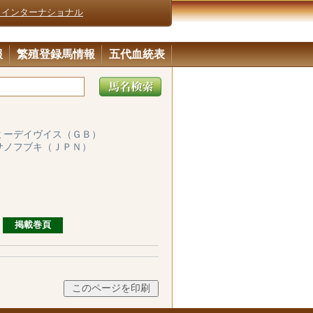
・インターナショナル
報
繁殖登録馬情報
五代血統表
ミーデイヴイス（ＧＢ）
サノフブキ（ＪＰＮ）
掲載巻頁