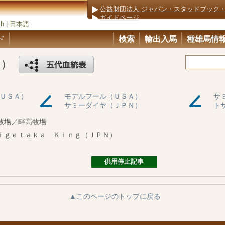
公益財団法人 ジャパン・スタッドブック
ガイドページ
sh
|
日本語
ド
検索
輸出入馬
種雄馬情
Ｎ）
ＵＳＡ）
モデルフール（ＵＳＡ）
サ
サミーダイヤ（ＪＰＮ）
ト
牧場／畔高牧場
ｉｇｅｔａｋａ Ｋｉｎｇ（ＪＰＮ）
供用停止記事
▲このページのトップに戻る