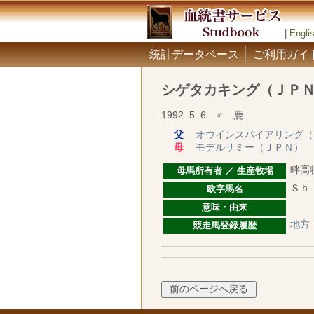
|
Engli
統計データベース
ご利用ガイ
シゲタカキング（ＪＰ
1992. 5. 6 ♂ 鹿
父
オウインスパイアリング（
母
モデルサミー（ＪＰＮ）
畔高
母馬所有者 ／ 生産牧場
Ｓｈ
欧字馬名
意味・由来
地方
競走馬登録履歴