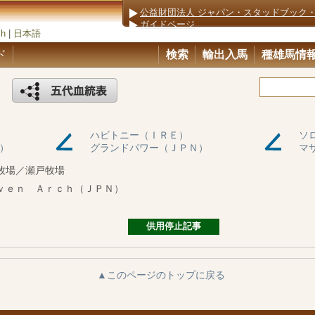
公益財団法人 ジャパン・スタッドブック
ガイドページ
sh
|
日本語
ド
検索
輸出入馬
種雄馬情
）
ハビトニー（ＩＲＥ）
ソ
）
グランドパワー（ＪＰＮ）
マ
牧場／瀬戸牧場
ｖｅｎ Ａｒｃｈ（ＪＰＮ）
供用停止記事
▲このページのトップに戻る