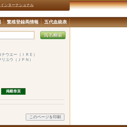
・インターナショナル
報
繁殖登録馬情報
五代血統表
ロナウエー（ＩＲＥ）
サリユウ（ＪＰＮ）
掲載巻頁