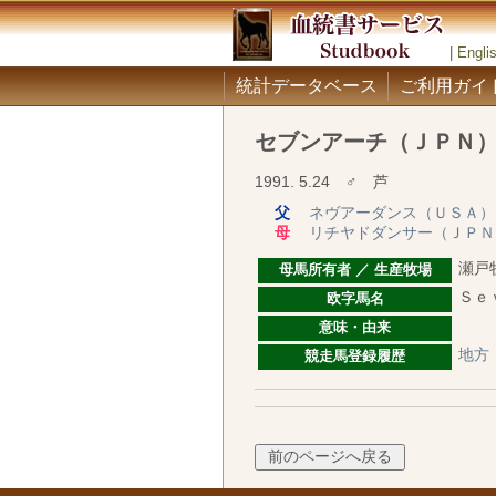
|
Engli
統計データベース
ご利用ガイ
セブンアーチ（ＪＰＮ
1991. 5.24 ♂ 芦
父
ネヴアーダンス（ＵＳＡ）
母
リチヤドダンサー（ＪＰＮ
瀬戸
母馬所有者 ／ 生産牧場
Ｓｅ
欧字馬名
意味・由来
地方
競走馬登録履歴