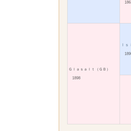
186
Ｉｓ
189
Ｇｌａｓａｌｔ（ＧＢ）
1898