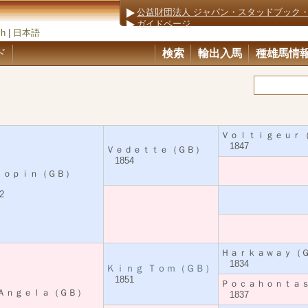
公益財団法人 ジャパン・スタッドブック
ガイドページ
sh
|
日本語
ド
検索
輸出入馬
種雄馬情
）
Ｖｏｌｔｉｇｅｕｒ
1847
Ｖｅｄｅｔｔｅ（ＧＢ）
1854
ｌｏｐｉｎ（ＧＢ）
2
Ｈａｒｋａｗａｙ（
1834
Ｋｉｎｇ Ｔｏｍ（ＧＢ）
1851
Ｐｏｃａｈｏｎｔａ
 Ａｎｇｅｌａ（ＧＢ）
1837