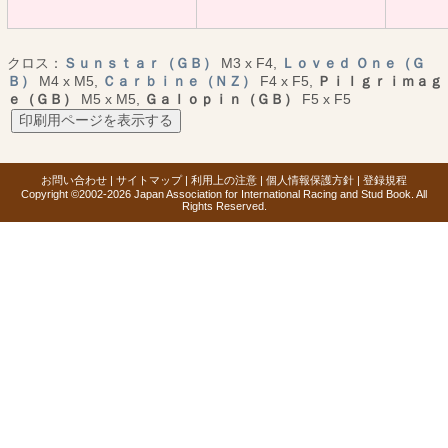
クロス：
Ｓｕｎｓｔａｒ（ＧＢ）
M3 x F4,
Ｌｏｖｅｄ Ｏｎｅ（Ｇ
Ｂ）
M4 x M5,
Ｃａｒｂｉｎｅ（ＮＺ）
F4 x F5,
Ｐｉｌｇｒｉｍａｇ
ｅ（ＧＢ）
M5 x M5,
Ｇａｌｏｐｉｎ（ＧＢ）
F5 x F5
お問い合わせ
|
サイトマップ
|
利用上の注意
|
個人情報保護方針
|
登録規程
Copyright ©2002-2026 Japan Association for International Racing and Stud Book. All
Rights Reserved.