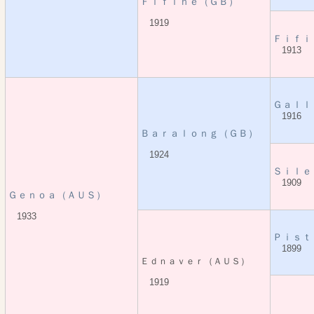
Ｆｉｆｉｎｅ（ＧＢ）
1919
Ｆｉｆｉ
1913
Ｇａｌｌ
1916
Ｂａｒａｌｏｎｇ（ＧＢ）
1924
Ｓｉｌｅ
1909
Ｇｅｎｏａ（ＡＵＳ）
1933
Ｐｉｓｔ
1899
Ｅｄｎａｖｅｒ（ＡＵＳ）
1919