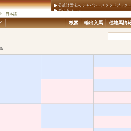
公益財団法人 ジャパン・スタッドブック
ガイドページ
sh
|
日本語
ド
検索
輸出入馬
種雄馬情
%