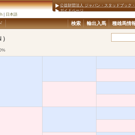
公益財団法人 ジャパン・スタッドブック
ガイドページ
sh
|
日本語
ド
検索
輸出入馬
種雄馬情
Ｎ）
0%