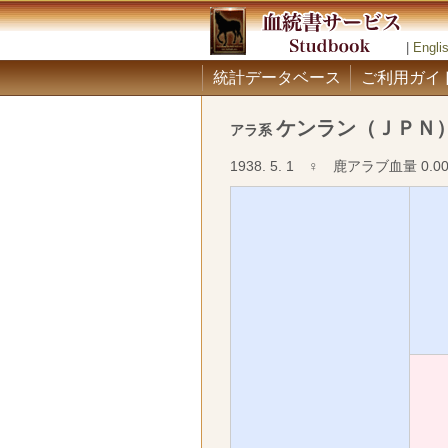
|
Engli
統計データベース
ご利用ガイ
ケンラン（ＪＰＮ
アラ系
1938. 5. 1 ♀ 鹿アラブ血量 0.0