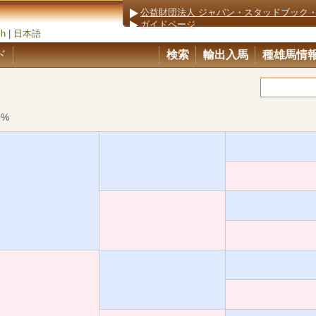
公益財団法人 ジャパン・スタッドブック
ガイドページ
sh
|
日本語
ド
検索
輸出入馬
種雄馬情
）
0%