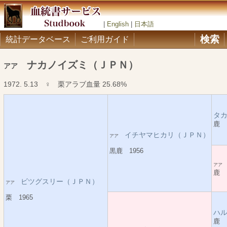
|
English
|
日本語
検索
統計データベース
ご利用ガイド
ナカノイズミ（ＪＰＮ）
アア
1972. 5.13 ♀ 栗アラブ血量 25.68%
タ
鹿 1
イチヤマヒカリ（ＪＰＮ）
アア
黒鹿 1956
ア
鹿 1
ビツグスリー（ＪＰＮ）
アア
栗 1965
ハ
鹿 1