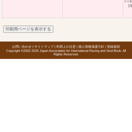
サラ
19
お問い合わせ
|
サイトマップ
|
利用上の注意
|
個人情報保護方針
|
登録規程
Copyright ©2002-2026 Japan Association for International Racing and Stud Book. All
Rights Reserved.