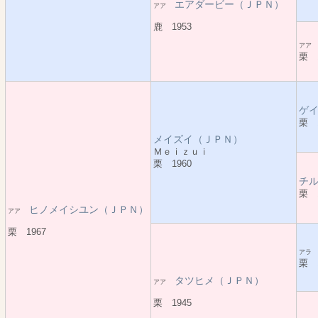
エアダービー（ＪＰＮ）
アア
鹿 1953
ア
栗 1
ゲ
栗 1
メイズイ（ＪＰＮ）
Ｍｅｉｚｕｉ
栗 1960
チ
栗 1
ヒノメイシユン（ＪＰＮ）
アア
栗 1967
ア
栗 1
タツヒメ（ＪＰＮ）
アア
栗 1945