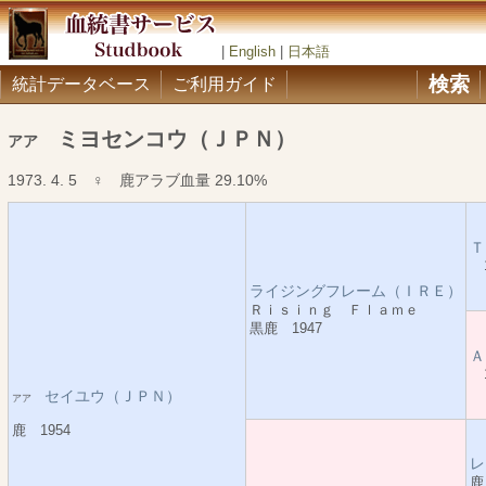
|
English
|
日本語
検索
統計データベース
ご利用ガイド
ミヨセンコウ（ＪＰＮ）
アア
1973. 4. 5 ♀ 鹿アラブ血量 29.10%
Ｔ
1
ライジングフレーム（ＩＲＥ）
Ｒｉｓｉｎｇ Ｆｌａｍｅ
黒鹿 1947
Ａ
1
セイユウ（ＪＰＮ）
アア
鹿 1954
レ
鹿