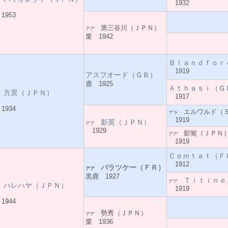
ア
1932
1953
第三谷川（ＪＰＮ）
アア
栗 1942
Ｂｌａｎｄｆｏｒ
1919
アスフオード（ＧＢ）
鹿 1925
Ａｔｈａｓｉ（Ｇ
方景（ＪＰＮ）
ア
1917
1934
エルワルド（
アラ
1919
影英（ＪＰＮ）
アア
1929
影鴬（ＪＰＮ
アア
1919
Ｃｏｍｔａｔ（Ｆ
1912
バラツケー（ＦＲ）
アア
黒鹿 1927
Ｔｉｔｉｎｅ
アア
ハレハヤ（ＪＰＮ）
ア
1919
1944
勢秀（ＪＰＮ）
アア
栗 1936