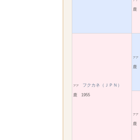
ア
鹿 
ア
鹿 
フクカネ（ＪＰＮ）
アア
鹿 1955
ア
鹿 