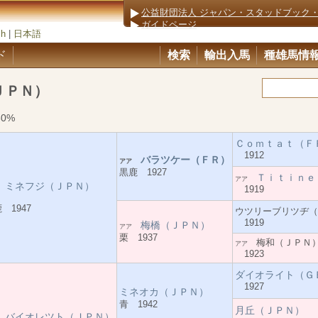
公益財団法人 ジャパン・スタッドブック
ガイドページ
sh
|
日本語
ド
検索
輸出入馬
種雄馬情
ＪＰＮ）
30%
Ｃｏｍｔａｔ（Ｆ
1912
バラツケー（ＦＲ）
アア
黒鹿 1927
Ｔｉｔｉｎｅ
アア
ミネフジ（ＪＰＮ）
ア
1919
 1947
ウツリーブリツヂ（
1919
梅橋（ＪＰＮ）
アア
栗 1937
梅和（ＪＰＮ
アア
1923
ダイオライト（Ｇ
1927
ミネオカ（ＪＰＮ）
青 1942
月丘（ＪＰＮ）
バイオレツト（ＪＰＮ）