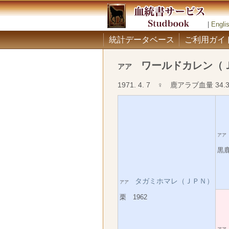
|
Engli
統計データベース
ご利用ガイ
ワールドカレン（
アア
1971. 4. 7 ♀ 鹿アラブ血量 34.
ア
黒鹿
タガミホマレ（ＪＰＮ）
アア
栗 1962