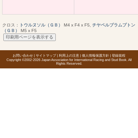
クロス：
トウルヌソル（ＧＢ）
M4 x F4 x F5,
チヤペルブラムプトン
（ＧＢ）
M5 x F5
お問い合わせ
|
サイトマップ
|
利用上の注意
|
個人情報保護方針
|
登録規程
Copyright ©2002-2026 Japan Association for International Racing and Stud Book. All
Rights Reserved.